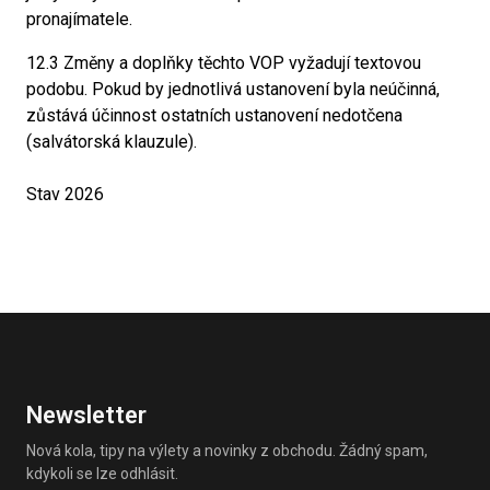
pronajímatele.
12.3 Změny a doplňky těchto VOP vyžadují textovou
podobu. Pokud by jednotlivá ustanovení byla neúčinná,
zůstává účinnost ostatních ustanovení nedotčena
(salvátorská klauzule).
Stav 2026
Už to skoro je! Potvrď prosím odkaz v e-mailu, který jsme ti p
Něco se pokazilo. Zkus to prosím později.
Zadejte prosím platnou e-mailovou adresu.
Newsletter
Nová kola, tipy na výlety a novinky z obchodu. Žádný spam,
kdykoli se lze odhlásit.