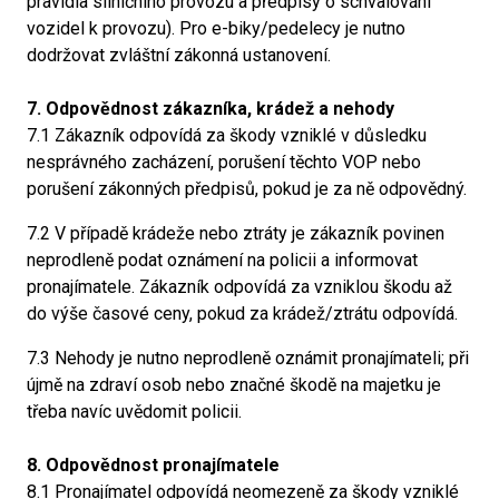
pravidla silničního provozu a předpisy o schvalování
vozidel k provozu). Pro e-biky/pedelecy je nutno
dodržovat zvláštní zákonná ustanovení.
7. Odpovědnost zákazníka, krádež a nehody
7.1 Zákazník odpovídá za škody vzniklé v důsledku
nesprávného zacházení, porušení těchto VOP nebo
porušení zákonných předpisů, pokud je za ně odpovědný.
7.2 V případě krádeže nebo ztráty je zákazník povinen
neprodleně podat oznámení na policii a informovat
pronajímatele. Zákazník odpovídá za vzniklou škodu až
do výše časové ceny, pokud za krádež/ztrátu odpovídá.
7.3 Nehody je nutno neprodleně oznámit pronajímateli; při
újmě na zdraví osob nebo značné škodě na majetku je
třeba navíc uvědomit policii.
8. Odpovědnost pronajímatele
8.1 Pronajímatel odpovídá neomezeně za škody vzniklé