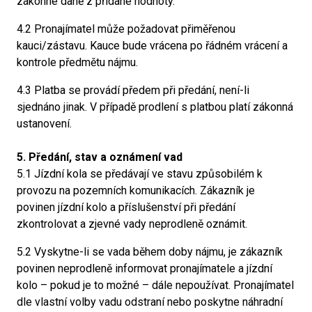
zákonné daně z přidané hodnoty.
4.2 Pronajímatel může požadovat přiměřenou
kauci/zástavu. Kauce bude vrácena po řádném vrácení a
kontrole předmětu nájmu.
4.3 Platba se provádí předem při předání, není-li
sjednáno jinak. V případě prodlení s platbou platí zákonná
ustanovení.
5. Předání, stav a oznámení vad
5.1 Jízdní kola se předávají ve stavu způsobilém k
provozu na pozemních komunikacích. Zákazník je
povinen jízdní kolo a příslušenství při předání
zkontrolovat a zjevné vady neprodleně oznámit.
5.2 Vyskytne-li se vada během doby nájmu, je zákazník
povinen neprodleně informovat pronajímatele a jízdní
kolo – pokud je to možné – dále nepoužívat. Pronajímatel
dle vlastní volby vadu odstraní nebo poskytne náhradní