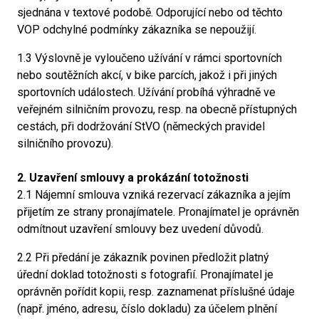
sjednána v textové podobě. Odporující nebo od těchto
VOP odchylné podmínky zákazníka se nepoužijí.
1.3 Výslovně je vyloučeno užívání v rámci sportovních
nebo soutěžních akcí, v bike parcích, jakož i při jiných
sportovních událostech. Užívání probíhá výhradně ve
veřejném silničním provozu, resp. na obecně přístupných
cestách, při dodržování StVO (německých pravidel
silničního provozu).
2. Uzavření smlouvy a prokázání totožnosti
2.1 Nájemní smlouva vzniká rezervací zákazníka a jejím
přijetím ze strany pronajímatele. Pronajímatel je oprávněn
odmítnout uzavření smlouvy bez uvedení důvodů.
2.2 Při předání je zákazník povinen předložit platný
úřední doklad totožnosti s fotografií. Pronajímatel je
oprávněn pořídit kopii, resp. zaznamenat příslušné údaje
(např. jméno, adresu, číslo dokladu) za účelem plnění