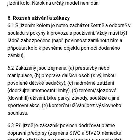
jízdní kolo. Nárok na určitý model není dán.
6. Rozsah užívání a zákazy
6.1 S jízdním kolem je nutno zacházet šetrně a odborně v
souladu s pokyny k provozu a používání. Vždy musí být
řádně zabezpečeno (např. povinnost zamknout rám a
připoutat kolo k pevnému objektu pomocí dodaného
zámku).
6.2 Zakázány jsou zejména: (a) přestavby nebo
manipulace, (b) přeprava dalších osob (s výjimkou
povolené dětské sedačky), (c) nadměrné zatížení
(dodržujte hmotnostní limity), (d) terénní/sjezdové
(downhill) užívání, bike parky, závody, soutěže a jiné
sportovní akce, (e) komerční užívání bez výslovného
souhlasu.
6.3 Při jízdě je zákazník povinen dodržovat platné
dopravní předpisy (zejména StVO a StVZO, německá