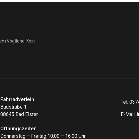
ir dir gerade geschickt haben.
inmal.
dem Vogtland. Kein
Fahrradverleih
Tel:
037
Badstraße 1
08645 Bad Elster
E-Mail:
Öffnungszeiten
Donnerstag – Freitag 10:00 – 16:00 Uhr