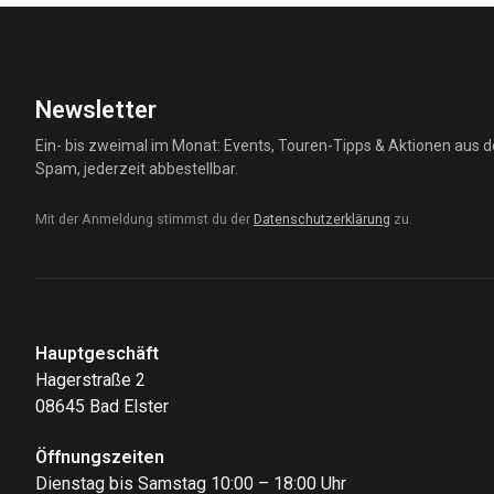
Fast geschafft! Bitte bestätige den Link in der E-Mail, die w
Da ist etwas schiefgelaufen. Bitte versuch es später noch e
Bitte gib eine gültige E-Mail-Adresse ein.
Newsletter
Ein- bis zweimal im Monat: Events, Touren-Tipps & Aktionen aus 
Spam, jederzeit abbestellbar.
Mit der Anmeldung stimmst du der
Datenschutzerklärung
zu.
Hauptgeschäft
Hagerstraße 2
08645 Bad Elster
Öffnungszeiten
Dienstag bis Samstag 10:00 – 18:00 Uhr